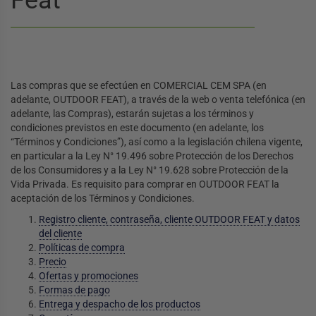
Feat
Las compras que se efectúen en COMERCIAL CEM SPA (en
adelante, OUTDOOR FEAT), a través de la web o venta telefónica (en
TES ACUÁTICOS
ARIO
OUTDOOR
RRAMIENTAS
ILUMINACIÓN Y ÓPTICA
ESCALADA Y MONTAÑA
CAMPING
adelante, las Compras), estarán sujetas a los términos y
condiciones previstos en este documento (en adelante, los
eportes Acuáticos
estuario
Pesca
 Más Outdoor
do Herramientas
 todo Iluminación y Óptica
er todo Escalada y Montaña
Ver todo Camping
“Términos y Condiciones”), así como a la legislación chilena vigente,
en particular a la Ley N° 19.496 sobre Protección de los Derechos
de los Consumidores y a la Ley N° 19.628 sobre Protección de la
APATOS DE VADEO
LOS DE COCINA
OCULARES
RNÉS DE ESCALADA
COCINA
Vida Privada. Es requisito para comprar en OUTDOOR FEAT la
aceptación de los Términos y Condiciones.
S DEPORTIVAS
 DE NIEVE
LLOS OUTDOOR
ÉMETRO
ASCOS DE ESCALADA
HIDRATACIÓN
Registro cliente, contraseña, cliente OUTDOOR FEAT y datos
del cliente
PADDLE
Y CAJAS DE PESCA
PLUMAS
ESCOPIOS
UERDAS DE ESCALADA
NEVERAS Y COOLERS
Políticas de compra
Precio
 HOMBRE Y MUJER
ALL
HERRAMIENTAS Y NAVAJAS
ROSCOPIOS
MOSQUETONES
VIAJE
Ofertas y promociones
Formas de pago
S
BOL
S
TERNAS
ASEGURADORES
SACOS DE DORMIR
Entrega y despacho de los productos