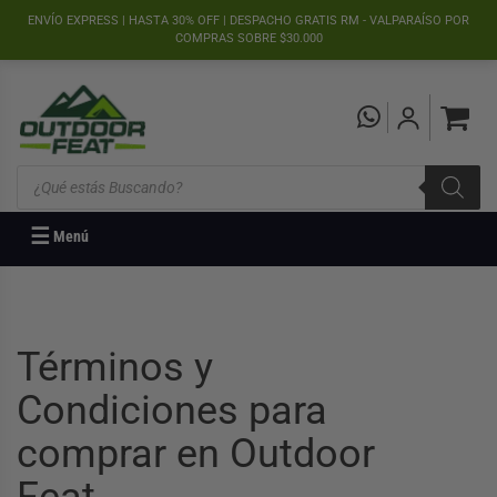
">
ENVÍO EXPRESS | HASTA 30% OFF | DESPACHO GRATIS RM - VALPARAÍSO POR
COMPRAS SOBRE $30.000
Búsqueda
de
productos
☰
Menú
Términos y
Condiciones para
comprar en Outdoor