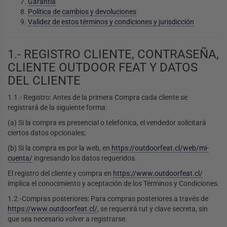
Garantía
ES
LOS
L
DEDORES ZIPPO
ESORIOS ILUMINACIÓN Y ÓPTICA
ESCENSORES
COLCHONES INFLABLES Y COLCHONETAS
Política de cambios y devoluciones
DE CAMPING
Validez de estos términos y condiciones y jurisdicción
 PESCA WADER
 RÍTMICA
ORIOS HERRAMIENTAS
OLEAS
MOBILIARIO CAMPING
1.- REGISTRO CLIENTE, CONTRASEÑA,
SALVAVIDAS
S DE PESCA
OS PARA BICICLETAS
ANCHOS Y CLAVOS
CARPAS Y TOLDOS
CLIENTE OUTDOOR FEAT Y DATOS
ANCLAJES
DEL CLIENTE
BASTONES DE TREKKING
 SOL
LEMENTOS DE AMARRE
1.1.- Registro: Antes de la primera Compra cada cliente se
PALAS PARA CAMPING
registrará de la siguiente forma:
 BAÑO
IOLETS
(a) Si la compra es presencial o telefónica, el vendedor solicitará
INFLADORES
ciertos datos opcionales;
CRAMPONES
(b) Si la compra es por la web, en
https://outdoorfeat.cl/web/mi-
ACCESORIOS DE CAMPING
cuenta/
ingresando los datos requeridos.
S
LOQUEADORES DE CUERDA
El registro del cliente y compra en
https://www.outdoorfeat.cl/
implica el conocimiento y aceptación de los Términos y Condiciones.
CCESORIOS DE ESCALADA Y MONTAÑA
1.2.-Compras posteriores: Para compras posteriores a través de
https://www.outdoorfeat.cl/
, se requerirá rut y clave secreta, sin
que sea necesario volver a registrarse.