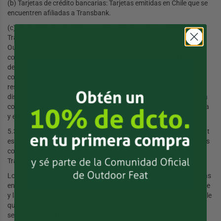
(b) Tarjetas de crédito bancarias: Tarjetas emitidas en Chile que se
encuentren afiliadas a Transbank.
(c) Transferencia electrónica o depósito en cuenta corriente:
Transferencia electrónica o depósito a la cuenta corriente de
Outdoor Feat informada al momento de la compra y enviar
comprobante a
contacto@outdoorfeat.cl
dentro de una hora
desde la orden o se anulará la compra. El envío oportuno del
comprobante de pago a Outdoor Feat es de exclusiva
responsabilidad del cliente. Una vez que los fondos estén
disponibles en la cuenta corriente de Outdoor Feat, se enviará una
confirmación escrita al cliente que es la confirmación de la compra
y el hecho que da cuenta de la formación del consentimiento.
5.3.- Información sobre tarjetas bancarias y/u otras: Outdoor Feat
está afiliada a Transbank que vela por la seguridad en las compras
con tarjetas de crédito. Para conocer más sobre el servicio de
Transbank, por favor acceder a https://www.transbank.cl
Los aspectos relativos al funcionamiento de las tarjetas aceptadas
en Outdoor Feat, están sujetos al contrato existente entre el cliente
y la identidad emisora y ésta y Transbank, sin que a Outdoor Feat le
quepa responsabilidad alguna en relación con los aspectos
señalados en dichos contratos. Outdoor Feat sólo puede validar