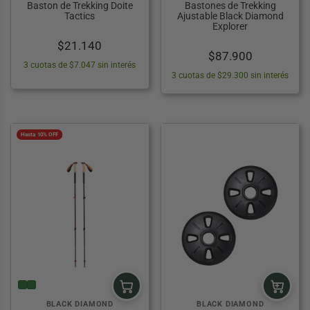
Baston de Trekking Doite
Bastones de Trekking
ES
LOS
L
DEDORES ZIPPO
ESORIOS ILUMINACIÓN Y ÓPTICA
ESCENSORES
COLCHONES INFLABLES Y COLCHONETAS
Tactics
Ajustable Black Diamond
DE CAMPING
Explorer
 PESCA WADER
 RÍTMICA
ORIOS HERRAMIENTAS
OLEAS
$
21.140
MOBILIARIO CAMPING
$
87.900
3 cuotas de $7.047 sin interés
SALVAVIDAS
S DE PESCA
OS PARA BICICLETAS
ANCHOS Y CLAVOS
3 cuotas de $29.300 sin interés
CARPAS Y TOLDOS
ANCLAJES
BASTONES DE TREKKING
 SOL
LEMENTOS DE AMARRE
Hasta 10% OFF
PALAS PARA CAMPING
 BAÑO
IOLETS
INFLADORES
CRAMPONES
ACCESORIOS DE CAMPING
S
LOQUEADORES DE CUERDA
CCESORIOS DE ESCALADA Y MONTAÑA
BLACK DIAMOND
BLACK DIAMOND