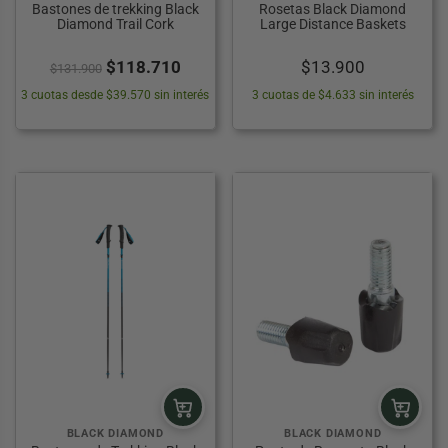
Bastones de trekking Black
Rosetas Black Diamond
Diamond Trail Cork
Large Distance Baskets
El
El
$
118.710
$
13.900
$
131.900
precio
precio
3 cuotas desde $39.570 sin interés
3 cuotas de $4.633 sin interés
original
actual
era:
es:
$131.900.
$118.710.
BLACK DIAMOND
BLACK DIAMOND