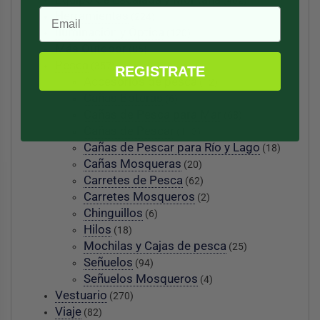
(402)
Herramientas
(224)
Iluminación y Óptica
(120)
Más Outdoor
(85)
Pesca
(357)
REGISTRATE
Accesorios de pesca
(12)
Cañas Boteras
(6)
Cañas de Pesca para Mar
(68)
Cañas de Pescar
(113)
Cañas de Pescar para Río y Lago
(18)
Cañas Mosqueras
(20)
Carretes de Pesca
(62)
Carretes Mosqueros
(2)
Chinguillos
(6)
Hilos
(18)
Mochilas y Cajas de pesca
(25)
Señuelos
(94)
Señuelos Mosqueros
(4)
Vestuario
(270)
Viaje
(82)