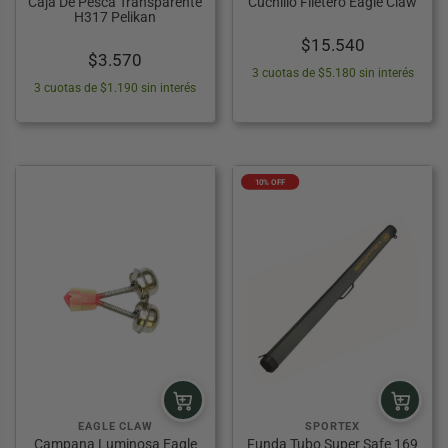
Caja De Pesca Transparente
Cuchillo Filetero Eagle Claw
H317 Pelikan
$
15.540
$
3.570
3 cuotas de $5.180 sin interés
3 cuotas de $1.190 sin interés
10% OFF
EAGLE CLAW
SPORTEX
Campana Luminosa Eagle
Funda Tubo Super Safe 169