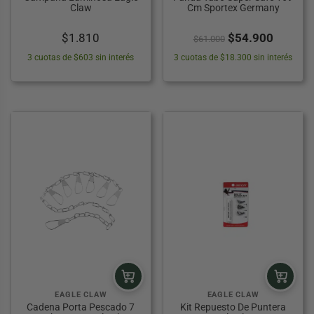
Claw
Cm Sportex Germany
El
El
$
1.810
$
54.900
$
61.000
precio
precio
3 cuotas de $603 sin interés
3 cuotas de $18.300 sin interés
original
actual
era:
es:
$61.000.
$54.90
EAGLE CLAW
EAGLE CLAW
Cadena Porta Pescado 7
Kit Repuesto De Puntera