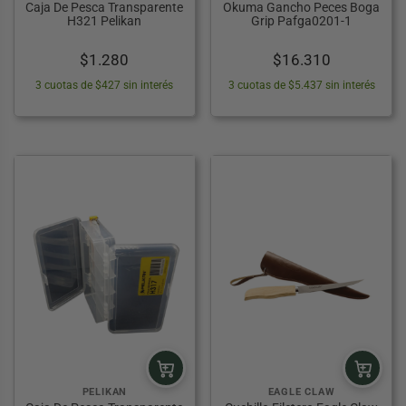
Caja De Pesca Transparente
Okuma Gancho Peces Boga
ES
LOS
L
DEDORES ZIPPO
ESORIOS ILUMINACIÓN Y ÓPTICA
ESCENSORES
COLCHONES INFLABLES Y COLCHONETAS
H321 Pelikan
Grip Pafga0201-1
DE CAMPING
 PESCA WADER
 RÍTMICA
ORIOS HERRAMIENTAS
OLEAS
$
1.280
$
16.310
MOBILIARIO CAMPING
3 cuotas de $427 sin interés
3 cuotas de $5.437 sin interés
SALVAVIDAS
S DE PESCA
OS PARA BICICLETAS
ANCHOS Y CLAVOS
CARPAS Y TOLDOS
ANCLAJES
BASTONES DE TREKKING
 SOL
LEMENTOS DE AMARRE
PALAS PARA CAMPING
 BAÑO
IOLETS
INFLADORES
CRAMPONES
ACCESORIOS DE CAMPING
S
LOQUEADORES DE CUERDA
CCESORIOS DE ESCALADA Y MONTAÑA
PELIKAN
EAGLE CLAW