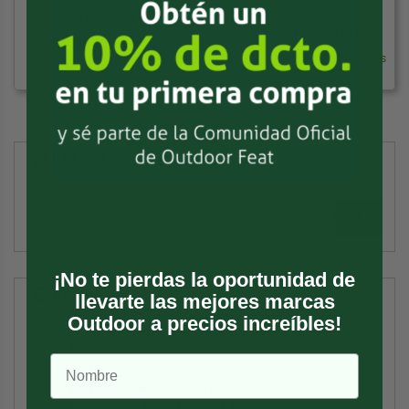
$
61.990
Rango
$
3.290
-
$
4.120
3 cuotas de $20.663 sin interés
de
3 cuotas desde $1.097 sin interés
precios
desde
$3.290
hasta
¿Qué estás buscando?
$4.120
Búsqueda
de
productos
¡No te pierdas la oportunidad de
Categorías
llevarte las mejores marcas
Outdoor a precios increíbles!
Buceo
(44)
Camping
(387)
Deportes Acuáticos
(11)
Equipo de Escalada y Montaña