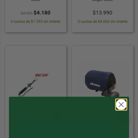
El
El
$
4.180
$
13.990
$
4.920
precio
precio
3 cuotas de $1.393 sin interés
3 cuotas de $4.663 sin interés
original
actual
era:
es:
$4.920.
$4.180.
EAGLE CLAW
OKUMA
Pinza 30 Lbs Eagle Claw
Protector ARS Okuma para
Carrete Horizontal