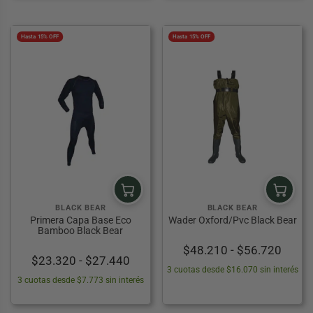
Hasta 15% OFF
Hasta 15% OFF
BLACK BEAR
BLACK BEAR
Primera Capa Base Eco
Wader Oxford/Pvc Black Bear
Bamboo Black Bear
Rang
$
48.210
-
$
56.720
Rango
$
23.320
-
$
27.440
de
3 cuotas desde $16.070 sin interés
de
precio
3 cuotas desde $7.773 sin interés
precios:
desd
desde