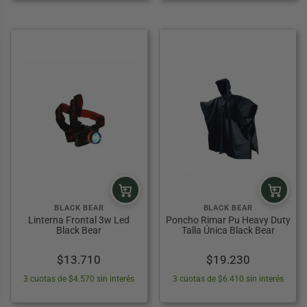
era:
es:
desd
ES
LOS
L
DEDORES ZIPPO
ESORIOS ILUMINACIÓN Y ÓPTICA
ESCENSORES
COLCHONES INFLABLES Y COLCHONETAS
$11.750.
$9.990.
$12.2
DE CAMPING
hasta
 PESCA WADER
 RÍTMICA
ORIOS HERRAMIENTAS
OLEAS
$23.6
MOBILIARIO CAMPING
SALVAVIDAS
S DE PESCA
OS PARA BICICLETAS
ANCHOS Y CLAVOS
CARPAS Y TOLDOS
ANCLAJES
BASTONES DE TREKKING
 SOL
LEMENTOS DE AMARRE
PALAS PARA CAMPING
 BAÑO
IOLETS
INFLADORES
CRAMPONES
ACCESORIOS DE CAMPING
BLACK BEAR
BLACK BEAR
Linterna Frontal 3w Led
Poncho Rimar Pu Heavy Duty
S
LOQUEADORES DE CUERDA
Black Bear
Talla Única Black Bear
CCESORIOS DE ESCALADA Y MONTAÑA
$
13.710
$
19.230
3 cuotas de $4.570 sin interés
3 cuotas de $6.410 sin interés