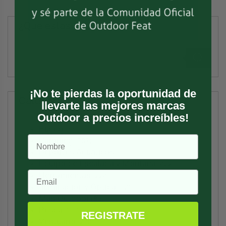
$9.390.
$7.980.
¿Qué estás buscando?
Búsqueda
de
productos
¡No te pierdas la oportunidad de
Categorías
llevarte las mejores marcas
Outdoor a precios increíbles!
Buceo
(44)
Camping
(387)
Deportes Acuáticos
(11)
Equipo de Escalada y Montaña
(402)
Herramientas
(224)
Iluminación y Óptica
(120)
Más Outdoor
(85)
Pesca
(357)
REGISTRATE
Vestuario
(270)