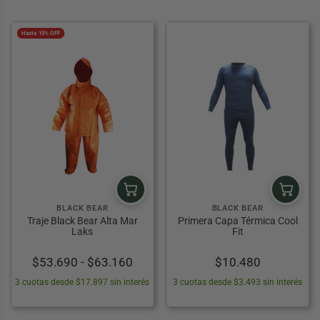
$48.2
$23.320
hasta
hasta
$56.7
Hasta 15% OFF
$27.440
BLACK BEAR
BLACK BEAR
Traje Black Bear Alta Mar
Primera Capa Térmica Cool
Laks
Fit
Rango
$
53.690
-
$
63.160
$
10.480
de
3 cuotas desde $17.897 sin interés
3 cuotas desde $3.493 sin interés
precios:
desde