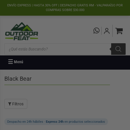
">
ENVÍO EXPRESS | HASTA 30% OFF | DESPACHO GRATIS RM - VALPARAÍSO POR
COMPRAS SOBRE $30.000
Búsqueda
de
productos
☰
Menú
Black Bear
Filtros
Despacho en 24h hábiles ·
Express 24h
en productos seleccionados