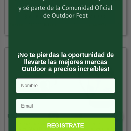
Petzl Toolbag 6
Astro
$
59.990
$
26.990
3 cuotas de $19.997 sin interés
3 cuotas de $8.997 sin interés
Hasta 10% OFF
¡No te pierdas la oportunidad de
llevarte las mejores marcas
Outdoor a precios increíbles!
BLACK DIAMOND
PETZL
REGISTRATE
Cinturón Black Diamond
Bolso Autoportante Petzl