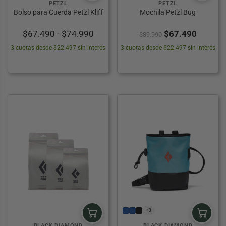
PETZL
PETZL
Bolso para Cuerda Petzl Kliff
Mochila Petzl Bug
Rango
El
El
$
67.490
-
$
74.990
$
67.490
$
89.990
de
precio
precio
3 cuotas desde $22.497 sin interés
3 cuotas desde $22.497 sin interés
precios:
original
actual
desde
era:
es:
$67.490
$89.990.
$67.49
hasta
$74.990
+3
BLACK DIAMOND
BLACK DIAMOND