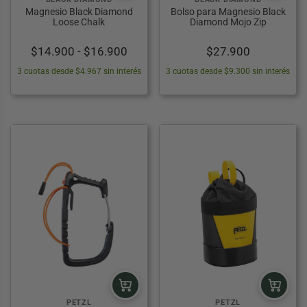
Magnesio Black Diamond
Bolso para Magnesio Black
Loose Chalk
Diamond Mojo Zip
Rango
$
14.900
-
$
16.900
$
27.900
de
3 cuotas desde $4.967 sin interés
3 cuotas desde $9.300 sin interés
precios:
desde
$14.900
hasta
$16.900
PETZL
PETZL