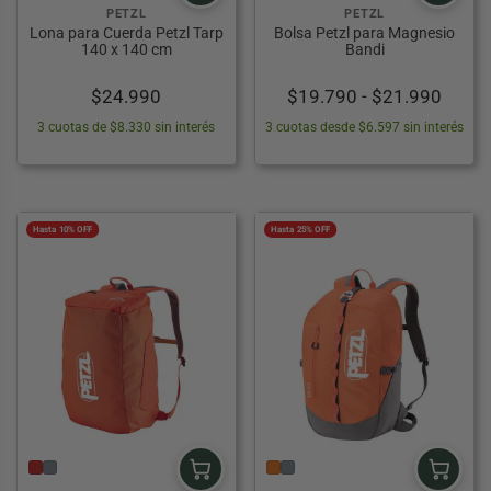
PETZL
PETZL
Lona para Cuerda Petzl Tarp
Bolsa Petzl para Magnesio
140 x 140 cm
Bandi
Rang
$
24.990
$
19.790
-
$
21.990
de
3 cuotas de $8.330 sin interés
3 cuotas desde $6.597 sin interés
precio
desd
$19.7
hasta
Hasta 10% OFF
Hasta 25% OFF
$21.9