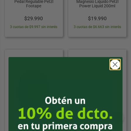
Pedal Regulable Petzl
Magnesio Líquido Petzl
Footape
Power Liquid 200ml
$
29.990
$
19.990
3 cuotas de $9.997 sin interés
3 cuotas de $6.663 sin interés
PETZL
PETZL
Bolsa Portaherramientas
Grilletes Petzl para Arnés