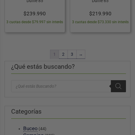
Duffle 85
Duffle 65
$
239.990
$
219.990
3 cuotas desde $79.997 sin interés
3 cuotas desde $73.330 sin interés
1
2
3
→
¿Qué estás buscando?
Búsqueda
de
productos
Categorías
Buceo
(44)