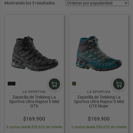
Ordenado
Mostrando los 3 resultados
por
popularidad
TES ACUÁTICOS
ARIO
OUTDOOR
RRAMIENTAS
ILUMINACIÓN Y ÓPTICA
ESCALADA Y MONTAÑA
CAMPING
eportes Acuáticos
estuario
Pesca
 Más Outdoor
do Herramientas
 todo Iluminación y Óptica
er todo Escalada y Montaña
Ver todo Camping
APATOS DE VADEO
LOS DE COCINA
OCULARES
RNÉS DE ESCALADA
COCINA
S DEPORTIVAS
 DE NIEVE
LLOS OUTDOOR
ÉMETRO
ASCOS DE ESCALADA
HIDRATACIÓN
LA SPORTIVA
LA SPORTIVA
Zapatilla de Trekking La
Zapatilla de Trekking La
PADDLE
Y CAJAS DE PESCA
PLUMAS
ESCOPIOS
UERDAS DE ESCALADA
NEVERAS Y COOLERS
Sportiva Ultra Raptor II Mid
Sportiva Ultra Raptor II Mid
GTX
GTX Mujer
 HOMBRE Y MUJER
ALL
HERRAMIENTAS Y NAVAJAS
ROSCOPIOS
MOSQUETONES
VIAJE
$
169.900
$
169.900
S
BOL
S
TERNAS
ASEGURADORES
SACOS DE DORMIR
3 cuotas desde $56.633 sin interés
3 cuotas desde $56.633 sin interés