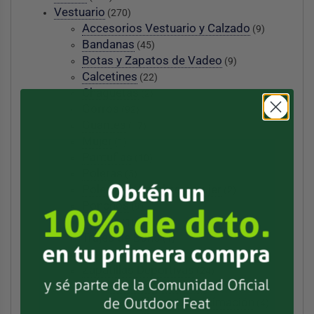
Vestuario
(270)
Accesorios Vestuario y Calzado
(9)
Bandanas
(45)
Botas y Zapatos de Vadeo
(9)
Calcetines
(22)
Chaquetas
(2)
Gorros
(92)
Guantes
(17)
Mujer
(1)
Pantuflas
(10)
Poleras
(5)
Polerones hombre y mujer
(2)
Ponchos
(9)
Toallas
(10)
Trajes de Baño
(1)
Trajes de Pesca Wader
(10)
Zapatillas Deportivas
(24)
Botas de Montaña
(1)
Zapatillas de Aproximación
(4)