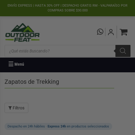
">
ENVÍO EXPRESS | HASTA 30% OFF | DESPACHO GRATIS RM - VALPARAÍSO POR
COMPRAS SOBRE $30.000
Búsqueda
de
productos
☰
Menú
Zapatos de Trekking
Filtros
Despacho en 24h hábiles ·
Express 24h
en productos seleccionados