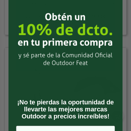
Diamond Micro Adze
Diamond Spectre Ice Piton
$
54.900
$
49.900
3 cuotas de $18.300 sin interés
3 cuotas de $16.633 sin interés
¡No te pierdas la oportunidad de
llevarte las mejores marcas
Outdoor a precios increíbles!
BLACK DIAMOND
PETZL
Piolet Black Diamond Raven
Pala para Piolets Petzl