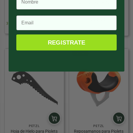
Ice With Grip
Sum’tec, Quark, Nomic y
Ergonomic
$
164.900
$
59.990
3 cuotas desde $54.967 sin interés
3 cuotas de $19.997 sin interés
REGISTRATE
10% OFF
PETZL
PETZL
Hoja de Hielo para Piolets
Reposamanos para Piolets