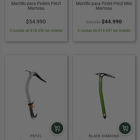
Martillo para Piolets Petzl
Martillo para Piolet Petzl Mini
Marteau
Marteau
El
El
$
54.990
$
44.990
$
49.990
precio
precio
3 cuotas de $18.330 sin interés
3 cuotas de $14.997 sin interés
original
actual
era:
es:
$49.990.
$44.99
PETZL
BLACK DIAMOND