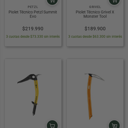
ES
LOS
L
DEDORES ZIPPO
ESORIOS ILUMINACIÓN Y ÓPTICA
ESCENSORES
COLCHONES INFLABLES Y COLCHONETAS
PETZL
GRIVEL
DE CAMPING
Piolet Técnico Petzl Summit
Piolet Técnico Grivel X
Evo
Monster Tool
 PESCA WADER
 RÍTMICA
ORIOS HERRAMIENTAS
OLEAS
MOBILIARIO CAMPING
$
219.990
$
189.900
SALVAVIDAS
S DE PESCA
OS PARA BICICLETAS
ANCHOS Y CLAVOS
CARPAS Y TOLDOS
3 cuotas desde $73.330 sin interés
3 cuotas desde $63.300 sin interés
ANCLAJES
BASTONES DE TREKKING
 SOL
LEMENTOS DE AMARRE
PALAS PARA CAMPING
 BAÑO
IOLETS
INFLADORES
CRAMPONES
ACCESORIOS DE CAMPING
S
LOQUEADORES DE CUERDA
CCESORIOS DE ESCALADA Y MONTAÑA