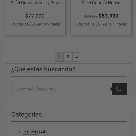
Petzl Quark, Nomic y Ergo
Petzl Griprest Nomic
El
El
$
77.990
$
53.990
$
59.990
precio
precio
3 cuotas de $25.997 sin interés
3 cuotas de $17.997 sin interés
original
actual
era:
es:
$59.990.
$53.99
1
2
→
¿Qué estás buscando?
Búsqueda
de
productos
Categorías
Buceo
(44)