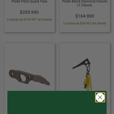
Piolet Petzl Quark Pala
Piolet Black Diamond Venom
LT Classic
$
329.990
$
164.900
3 cuotas de $109.997 sin interés
3 cuotas de $54.967 sin interés
BLACK DIAMOND
BLACK DIAMOND
Hoja para Piolets Black
Protección para Hielo Black