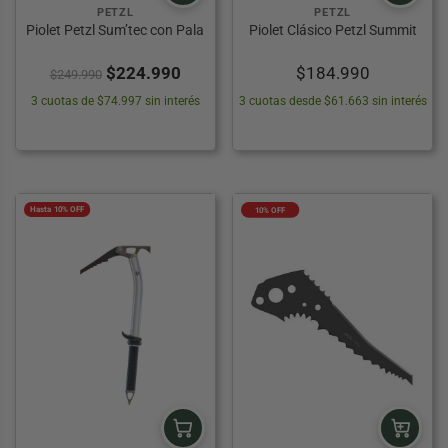
PETZL
PETZL
Piolet Petzl Sum’tec con Pala
Piolet Clásico Petzl Summit
El
El
$
224.990
$
184.990
$
249.990
precio
precio
3 cuotas de $74.997 sin interés
3 cuotas desde $61.663 sin interés
original
actual
era:
es:
$249.990.
$224.990.
Hasta 10% OFF
10% OFF