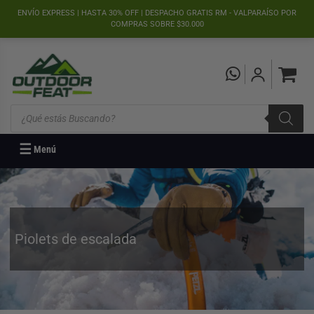
">
ENVÍO EXPRESS | HASTA 30% OFF | DESPACHO GRATIS RM - VALPARAÍSO POR
COMPRAS SOBRE $30.000
Búsqueda
de
productos
☰
Menú
Piolets de escalada