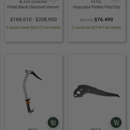
BLACK DIAMOND
PETZL
Piolet Black Diamond Venom
Hoja para Piolets Petzl Dry
Rango
El
El
$
188.010
-
$
208.900
$
76.490
$
84.990
de
precio
precio
3 cuotas desde $62.670 sin interés
3 cuotas de $25.497 sin interés
precios:
original
actual
desde
era:
es:
$188.010
$84.990.
$76.49
hasta
$208.900
PETZL
PETZL