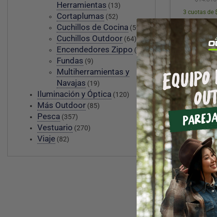
Herramientas
(13)
3 cuotas de 
Cortaplumas
(52)
Cuchillos de Cocina
(59)
Cuchillos Outdoor
(64)
Encendedores Zippo
(8)
15% OFF
Fundas
(9)
Multiherramientas y
Navajas
(19)
Iluminación y Óptica
(120)
Más Outdoor
(85)
Pesca
(357)
Vestuario
(270)
Viaje
(82)
VIC
Listón para
Victor
$
4.07