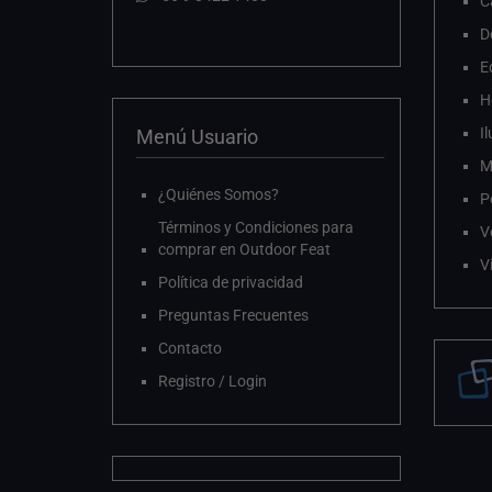
C
D
E
H
I
Menú Usuario
M
¿Quiénes Somos?
P
Términos y Condiciones para
V
comprar en Outdoor Feat
V
Política de privacidad
Preguntas Frecuentes
Contacto
Registro / Login