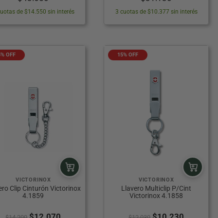
cuotas de $14.550 sin interés
3 cuotas de $10.377 sin interés
5% OFF
15% OFF
VICTORINOX
VICTORINOX
ero Clip Cinturón Victorinox
Llavero Multiclip P/Cint
4.1859
Victorinox 4.1858
El
El
El
El
$
12.070
$
10.230
$
14.200
$
12.030