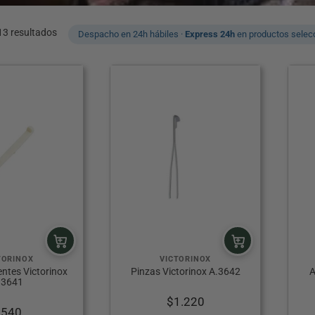
Ordenado
13 resultados
Despacho en 24h hábiles ·
Express 24h
en productos selec
por
popularidad
TORINOX
VICTORINOX
ientes Victorinox
Pinzas Victorinox A.3642
A
.3641
$
1.220
$
540