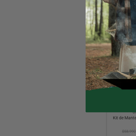
3 cuotas de 
10% OFF
O
Kit de Mant
$
58.990