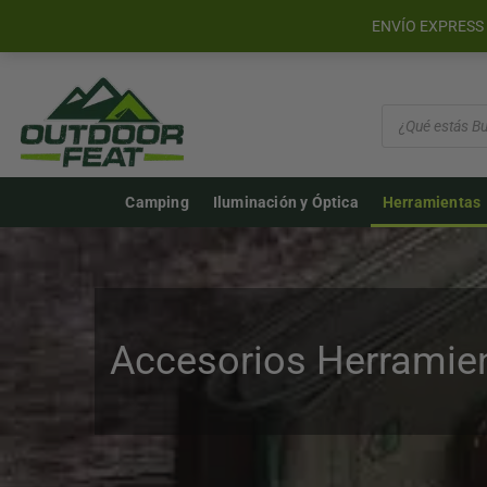
">
ENVÍO EXPRESS 
Búsqueda
de
productos
Camping
Iluminación y Óptica
Herramientas
Accesorios Herramie