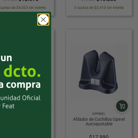
precio
precio
precio
precio
cuotas de $4.023 sin interés
3 cuotas de $3.410 sin interés
original
actual
original
actual
era:
es:
era:
es:
$14.200.
$12.070.
$12.030.
$10.230.
OPINEL
OPINEL
ra para Afilar Opinel 10cm
Afilador de Cuchillos Opinel
Autoajustable
$
9.990
$
17.990