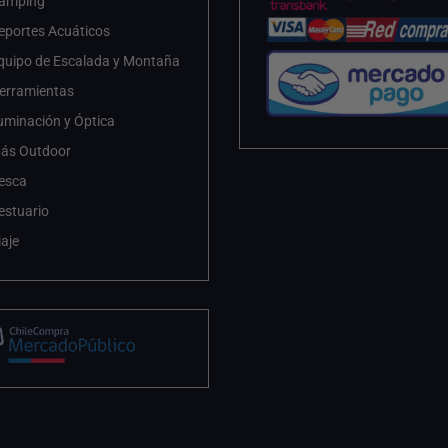
amping
eportes Acuáticos
quipo de Escalada y Montaña
erramientas
luminación y Óptica
ás Outdoor
esca
estuario
iaje