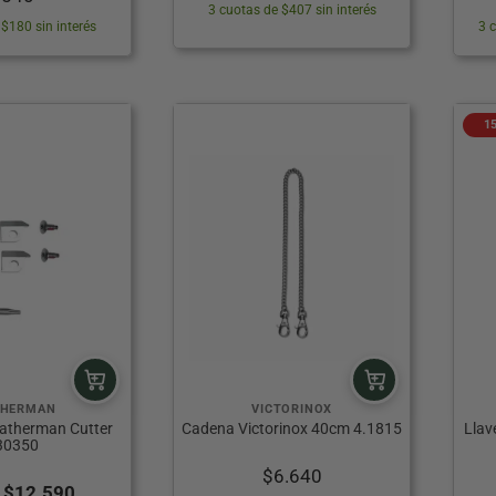
3 cuotas de $407 sin interés
$180 sin interés
3 
1
THERMAN
VICTORINOX
eatherman Cutter
Cadena Victorinox 40cm 4.1815
Llav
30350
$
6.640
El
El
$
12.590