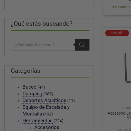
3 cuotas de 
¿Qué estás buscando?
15% OFF
Búsqueda
de
productos
Categorías
Buceo
(44)
Camping
(387)
Deportes Acuáticos
(11)
Equipo de Escalada y
LEA
Accesorio L
Montaña
(402)
9
Herramientas
(224)
Accesorios
$
14.810