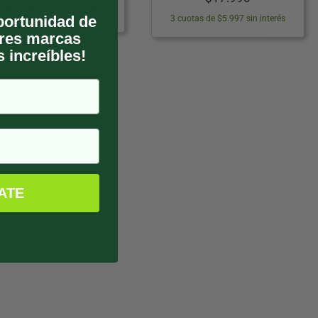
cuotas de $3.330 sin interés
oportunidad de
3 cuotas de $5.997 sin interés
ores marcas
 increíbles!
ATE