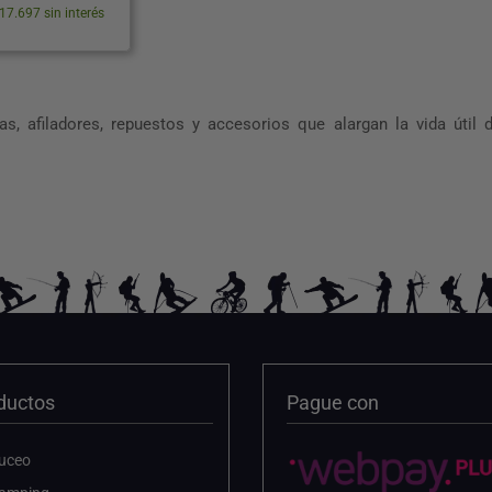
precio
precio
17.697 sin interés
original
actual
era:
es:
$58.990.
$53.090.
, afiladores, repuestos y accesorios que alargan la vida útil d
ductos
Pague con
uceo