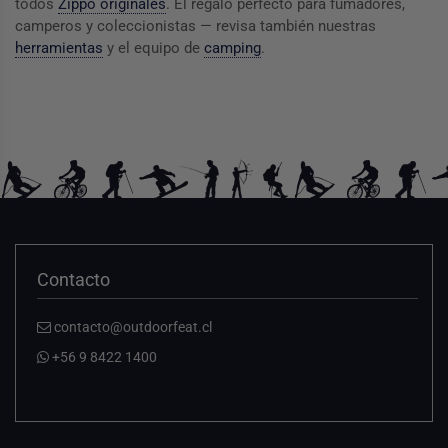
todos
Zippo originales
. El regalo perfecto para fumadores,
camperos y coleccionistas — revisa también nuestras
herramientas
y el equipo de
camping
.
Contacto
contacto@outdoorfeat.cl
+56 9 8422 1400