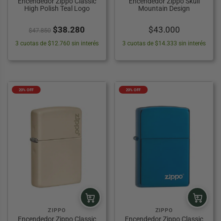
Encendedor Zippo Classic
Encendedor Zippo Skull
High Polish Teal Logo
Mountain Design
El
El
$
38.280
$
43.000
$
47.850
precio
precio
3 cuotas de $12.760 sin interés
3 cuotas de $14.333 sin interés
original
actual
era:
es:
$47.850.
$38.280.
20% OFF
20% OFF
ZIPPO
ZIPPO
Encendedor Zippo Classic
Encendedor Zippo Classic