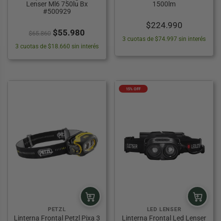
Lenser Ml6 750lu Bx
1500lm
#500929
$
224.990
El
El
$
55.980
$
65.860
3 cuotas de $74.997 sin interés
precio
precio
3 cuotas de $18.660 sin interés
original
actual
era:
es:
$65.860.
$55.980.
15% OFF
PETZL
LED LENSER
Linterna Frontal Petzl Pixa 3
Linterna Frontal Led Lenser