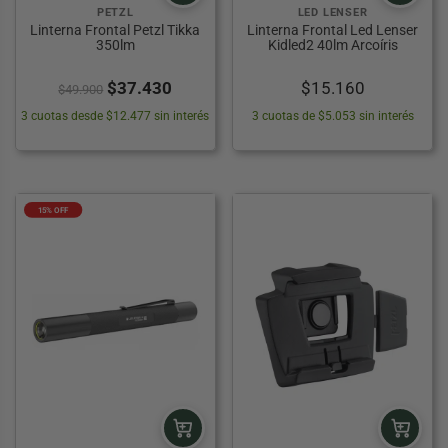
PETZL
LED LENSER
Linterna Frontal Petzl Tikka
Linterna Frontal Led Lenser
350lm
Kidled2 40lm Arcoíris
El
El
$
37.430
$
15.160
$
49.900
precio
precio
3 cuotas desde $12.477 sin interés
3 cuotas de $5.053 sin interés
original
actual
era:
es:
$49.900.
$37.430.
15% OFF