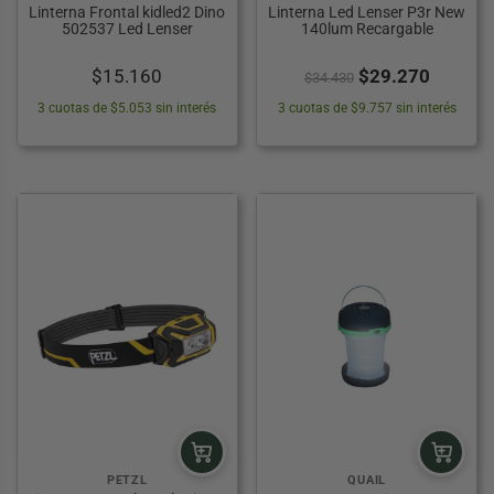
Linterna Frontal kidled2 Dino
Linterna Led Lenser P3r New
502537 Led Lenser
140lum Recargable
El
El
$
15.160
$
29.270
$
34.430
precio
precio
3 cuotas de $5.053 sin interés
3 cuotas de $9.757 sin interés
original
actual
era:
es:
$34.430.
$29.27
PETZL
QUAIL