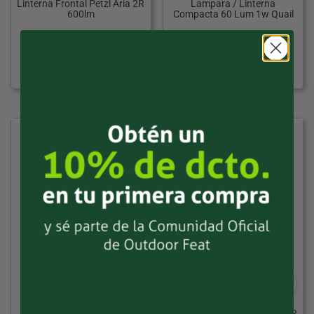
Linterna Frontal Petzl Aria 2R
Lampara / Linterna
600lm
Compacta 60 Lum 1w Quail
$
119.990
$
9.170
3 cuotas de $39.997 sin interés
3 cuotas de $3.057 sin interés
25% OFF
LED LENSER
PETZL
Linterna Frontal Led Lenser
Linterna Frontal Petzl Aria 1R