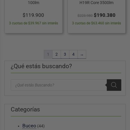
100lm
H19R Core 3500lm
El
El
$
119.900
$
190.380
$
223.980
precio
precio
3 cuotas de $39.967 sin interés
3 cuotas de $63.460 sin interés
original
actual
era:
es:
$223.980.
$190.
1
2
3
4
→
¿Qué estás buscando?
Búsqueda
de
productos
Categorías
Buceo
(44)