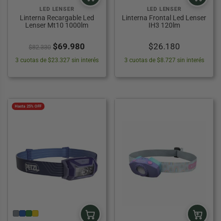
LED LENSER
LED LENSER
Linterna Recargable Led
Linterna Frontal Led Lenser
Lenser Mt10 1000lm
IH3 120lm
El
El
$
69.980
$
26.180
$
82.330
precio
precio
3 cuotas de $23.327 sin interés
3 cuotas de $8.727 sin interés
original
actual
era:
es:
$82.330.
$69.980.
Hasta 25% OFF