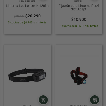
LED LENSER
PETZL
Linterna Led Lenser I4 120lm
Fijación para Linterna Petzl
Slot Adapt
El
El
$
20.290
$
23.870
$
10.900
precio
precio
3 cuotas de $6.763 sin interés
original
actual
3 cuotas de $3.633 sin interés
era:
es:
$23.870.
$20.290.
PETZL
BLACK BEAR