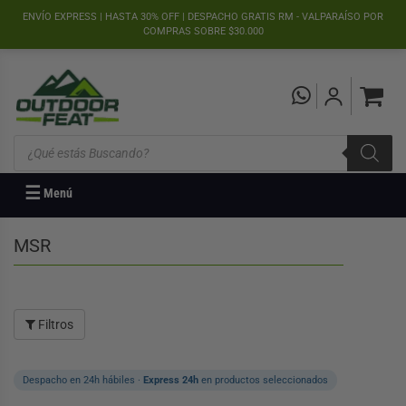
">
ENVÍO EXPRESS | HASTA 30% OFF | DESPACHO GRATIS RM - VALPARAÍSO POR
COMPRAS SOBRE $30.000
Búsqueda
de
productos
☰
Menú
MSR
Filtros
Despacho en 24h hábiles ·
Express 24h
en productos seleccionados