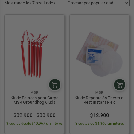
Ordenado
Mostrando los 7 resultados
por
popularidad
TES ACUÁTICOS
ARIO
OUTDOOR
RRAMIENTAS
ILUMINACIÓN Y ÓPTICA
ESCALADA Y MONTAÑA
CAMPING
eportes Acuáticos
estuario
Pesca
 Más Outdoor
do Herramientas
 todo Iluminación y Óptica
er todo Escalada y Montaña
Ver todo Camping
APATOS DE VADEO
LOS DE COCINA
OCULARES
RNÉS DE ESCALADA
COCINA
S DEPORTIVAS
 DE NIEVE
LLOS OUTDOOR
ÉMETRO
ASCOS DE ESCALADA
HIDRATACIÓN
MSR
MSR
Kit de Estacas para Carpa
Kit de Reparación Therm-a-
PADDLE
Y CAJAS DE PESCA
PLUMAS
ESCOPIOS
UERDAS DE ESCALADA
NEVERAS Y COOLERS
MSR Groundhog 6 uds
Rest Instant Field
 HOMBRE Y MUJER
ALL
HERRAMIENTAS Y NAVAJAS
ROSCOPIOS
MOSQUETONES
VIAJE
Rango
$
32.900
-
$
38.900
$
12.900
de
3 cuotas desde $10.967 sin interés
3 cuotas de $4.300 sin interés
S
BOL
S
TERNAS
ASEGURADORES
SACOS DE DORMIR
precios: