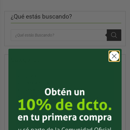
¿Qué estás buscando?
Búsqueda
de
productos
Categorías
Buceo
(44)
Camping
(387)
Deportes Acuáticos
(11)
Equipo de Escalada y Montaña
(402)
Herramientas
(224)
Iluminación y Óptica
(120)
Más Outdoor
(85)
Pesca
(357)
Vestuario
(270)