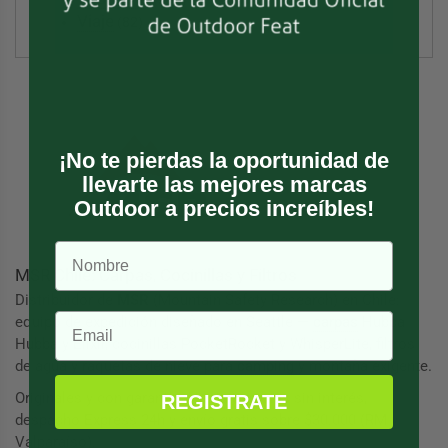
Viaje
(82)
¡No te pierdas la oportunidad de
llevarte las mejores marcas
Outdoor a precios increíbles!
MSR Chile: Carpas, Cocinillas y Filtros
Distribuidor de
MSR
(Mountain Safety Research) en Chile:
equipo de expedición diseñado en Seattle —
carpas
Hubba
Hubba y Elixir, cocinillas PocketRocket y WhisperLite, filtros
de agua y raquetas de nieve para
camping
y montaña exigente.
Originales y con garantía. Hasta 3 cuotas sin interés,
REGISTRATE
despacho Express 24h y envío gratis sobre $30.000 (RM y
Valparaíso).