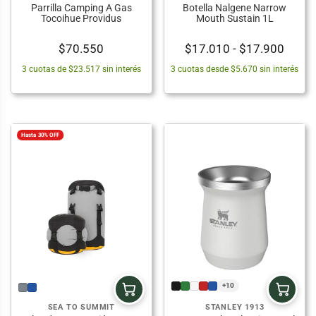
Parrilla Camping A Gas
Botella Nalgene Narrow
Tocoihue Providus
Mouth Sustain 1L
Rang
$
70.550
$
17.010
-
$
17.900
de
3 cuotas de $23.517 sin interés
3 cuotas desde $5.670 sin interés
precio
desd
$17.0
hasta
Hasta 30% OFF
$17.9
+10
SEA TO SUMMIT
STANLEY 1913