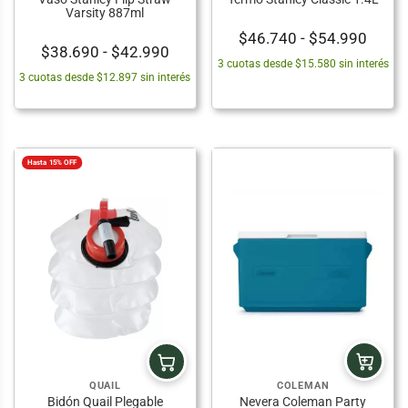
Varsity 887ml
Rang
$
46.740
-
$
54.990
Rango
$
38.690
-
$
42.990
de
3 cuotas desde $15.580 sin interés
de
precio
3 cuotas desde $12.897 sin interés
precios:
desd
desde
$46.7
$38.690
hasta
hasta
$54.9
Hasta 15% OFF
$42.990
COLEMAN
QUAIL
Nevera Coleman Party
Bidón Quail Plegable