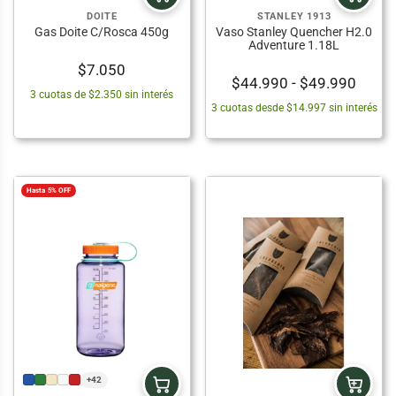
DOITE
STANLEY 1913
Gas Doite C/Rosca 450g
Vaso Stanley Quencher H2.0
Adventure 1.18L
$
7.050
Rang
$
44.990
-
$
49.990
3 cuotas de $2.350 sin interés
de
3 cuotas desde $14.997 sin interés
precio
desd
$44.9
hasta
Hasta 5% OFF
$49.9
+42