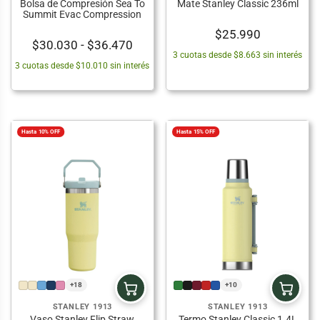
Bolsa de Compresión Sea To
Mate Stanley Classic 236ml
Summit Evac Compression
$
25.990
Rango
$
30.030
-
$
36.470
3 cuotas desde $8.663 sin interés
de
3 cuotas desde $10.010 sin interés
precios:
desde
$30.030
hasta
Hasta 10% OFF
Hasta 15% OFF
$36.470
+18
+10
STANLEY 1913
STANLEY 1913
Vaso Stanley Flip Straw
Termo Stanley Classic 1.4L