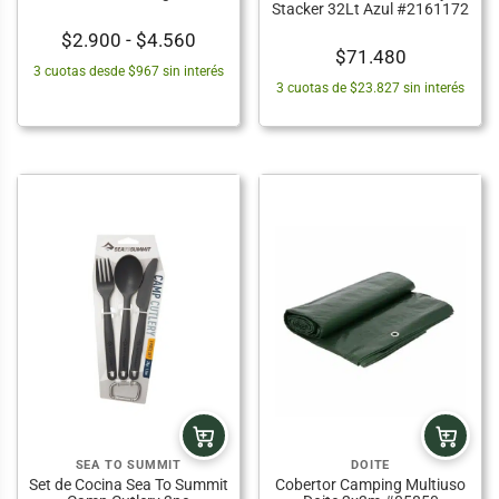
Stacker 32Lt Azul #2161172
Rango
$
2.900
-
$
4.560
$
71.480
de
3 cuotas desde $967 sin interés
precios:
3 cuotas de $23.827 sin interés
desde
$2.900
hasta
$4.560
SEA TO SUMMIT
DOITE
Set de Cocina Sea To Summit
Cobertor Camping Multiuso