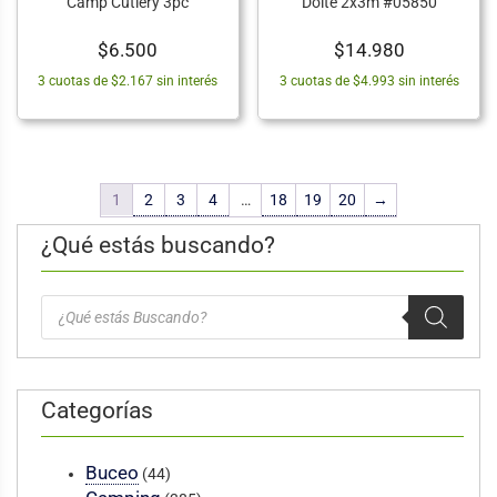
Camp Cutlery 3pc
Doite 2x3m #05850
$
6.500
$
14.980
3 cuotas de $2.167 sin interés
3 cuotas de $4.993 sin interés
1
2
3
4
…
18
19
20
→
¿Qué estás buscando?
Búsqueda
de
productos
Categorías
Buceo
(44)