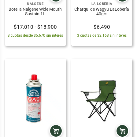
NALGENE
LA LOBERIA
Botella Nalgene Wide Mouth
Charqui de Wagyu LaLobería
Sustain 1L
40grs
Rango
$
17.010
-
$
18.900
$
6.490
de
3 cuotas desde $5.670 sin interés
3 cuotas de $2.163 sin interés
precios:
desde
$17.010
hasta
$18.900