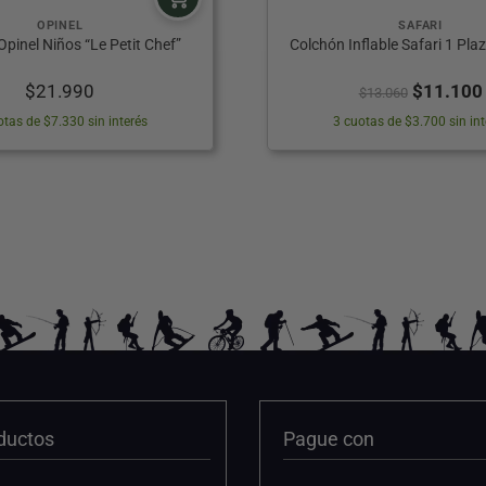
OPINEL
SAFARI
Opinel Niños “Le Petit Chef”
Colchón Inflable Safari 1 Pl
El
$
21.990
$
11.100
$
13.060
precio
otas de $7.330 sin interés
3 cuotas de $3.700 sin int
original
era:
$13.060.
ductos
Pague con