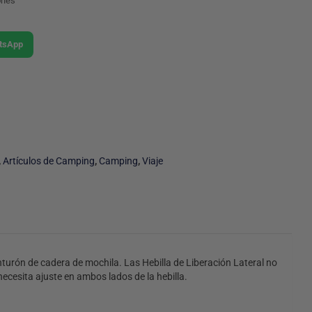
ones
atsApp
,
Artículos de Camping
,
Camping
,
Viaje
nturón de cadera de mochila. Las Hebilla de Liberación Lateral no
ecesita ajuste en ambos lados de la hebilla.