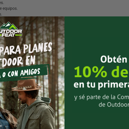
es.
e equipos.
s.
a de mochila rotas