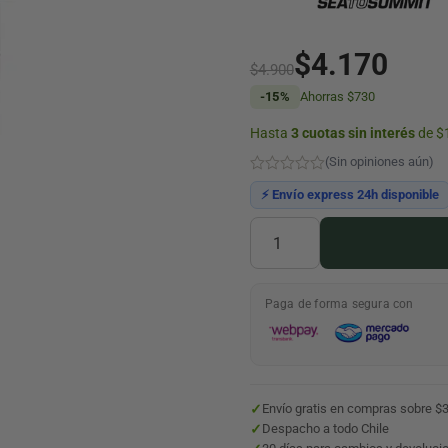
$
4.170
El
El
$
4.900
-15%
Ahorras
$
730
precio
precio
Hasta
3 cuotas sin interés
de $
original
actual
(Sin opiniones aún)
era:
es:
⚡ Envío express 24h disponible
$4.900.
$4.170.
Hebilla
de
Reparación
Sea
Paga de forma segura con
To
Summit
Field
Repair
Buckle
15mm
✓
Envío gratis en compras sobre $
cantidad
✓
Despacho a todo Chile