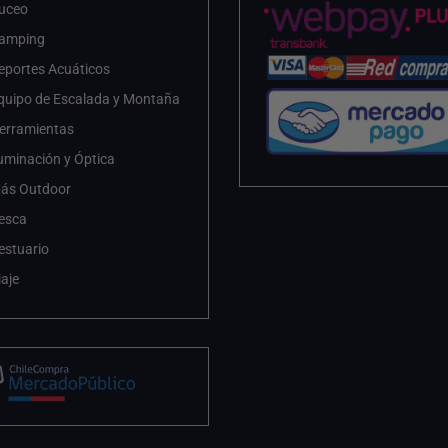
uceo
amping
eportes Acuáticos
quipo de Escalada y Montaña
erramientas
luminación y Óptica
ás Outdoor
esca
estuario
iaje