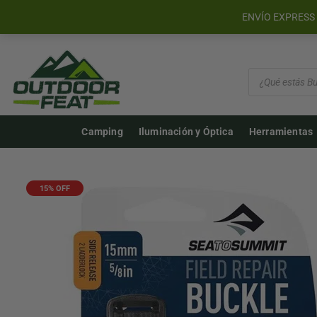
">
ENVÍO EXPRESS 
Búsqueda
de
productos
Camping
Iluminación y Óptica
Herramientas
15% OFF