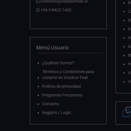
contacto@outdoorfeat.cl
B
+56 9 8422 1400
C
D
E
H
I
Menú Usuario
M
¿Quiénes Somos?
P
Términos y Condiciones para
V
comprar en Outdoor Feat
V
Política de privacidad
Preguntas Frecuentes
Contacto
Registro / Login