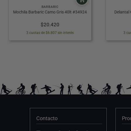
BARBARIC
Mochila Barbaric Camo Gris 40lt #34924
Delantal 
$
20.420
3 cuotas de $6.807 sin interés
3 cu
Contacto
Pro