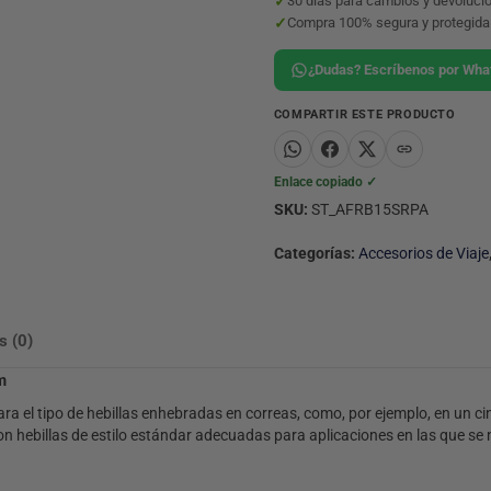
✓
30 días para cambios y devoluci
✓
Compra 100% segura y protegida
¿Dudas? Escríbenos por Wh
COMPARTIR ESTE PRODUCTO
Enlace copiado ✓
SKU:
ST_AFRB15SRPA
Categorías:
Accesorios de Viaje
s (0)
m
ra el tipo de hebillas enhebradas en correas, como, por ejemplo, en un ci
 hebillas de estilo estándar adecuadas para aplicaciones en las que se n