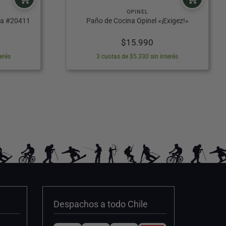
OPINEL
aza #20411
Paño de Cocina Opinel «¡Exigez!»
El
$
15.990
precio
erés
3 cuotas de $5.330 sin interés
actual
es:
$11.100.
Despachos a todo Chile