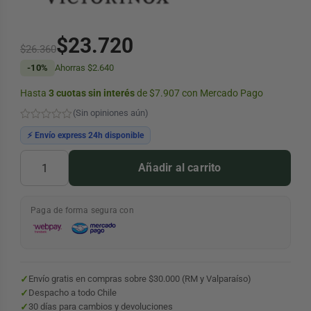
ES
LOS
L
DEDORES ZIPPO
ESORIOS ILUMINACIÓN Y ÓPTICA
ESCENSORES
COLCHONES INFLABLES Y COLCHONETAS
DE CAMPING
$
23.720
El
El
 PESCA WADER
 RÍTMICA
ORIOS HERRAMIENTAS
OLEAS
$
26.360
MOBILIARIO CAMPING
-10%
Ahorras
$
2.640
precio
precio
SALVAVIDAS
S DE PESCA
OS PARA BICICLETAS
ANCHOS Y CLAVOS
CARPAS Y TOLDOS
Hasta
3 cuotas sin interés
de $7.907 con Mercado Pago
original
actual
ANCLAJES
(Sin opiniones aún)
BASTONES DE TREKKING
era:
es:
 SOL
LEMENTOS DE AMARRE
⚡ Envío express 24h disponible
PALAS PARA CAMPING
$26.360.
$23.720.
Funda
 BAÑO
IOLETS
Añadir al carrito
Victorinox
INFLADORES
Cuero
CRAMPONES
Negro
ACCESORIOS DE CAMPING
Paga de forma segura con
4.0520.3
S
LOQUEADORES DE CUERDA
cantidad
CCESORIOS DE ESCALADA Y MONTAÑA
✓
Envío gratis en compras sobre $30.000 (RM y Valparaíso)
✓
Despacho a todo Chile
✓
30 días para cambios y devoluciones